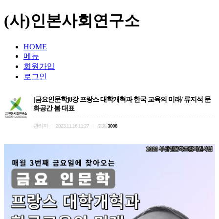
(사)인본사회연구소
HOME
메뉴
회원가입
로그인
[금요인문학]8강 프랑스 대학개혁과 한국 교육의 미래/ 류지석 문
화공간 봄 대표
관리자
조회
|
2023.11.16 11:27
|
3008