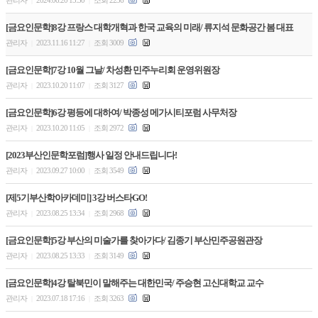
|
|
[금요인문학]8강 프랑스 대학개혁과 한국 교육의 미래/ 류지석 문화공간 봄 대표
관리자
2023.11.16 11:27
조회 3009
|
|
[금요인문학]7강 10월 그날/ 차성환 민주누리회 운영위원장
관리자
2023.10.20 11:07
조회 3127
|
|
[금요인문학]6강 평등에 대하여/ 박종성 메가시티포럼 사무처장
관리자
2023.10.20 11:05
조회 2972
|
|
[2023부산인문학포럼]행사 일정 안내드립니다!
관리자
2023.09.27 10:00
조회 3549
|
|
[제5기부산학아카데미] 3강 버스타GO!
관리자
2023.08.25 13:34
조회 2968
|
|
[금요인문학]5강 부산의 미술가를 찾아가다/ 김종기 부산민주공원관장
관리자
2023.08.25 13:33
조회 3149
|
|
[금요인문학]4강 탈북민이 말해주는 대한민국/ 주승현 고신대학교 교수
관리자
2023.07.18 17:16
조회 3263
|
|