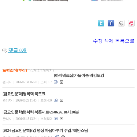
수정
삭제
목록으로
댓글
0
개
포럼소식(부산)
75개(1/4페이지)
[하계워크샵]가을마중 워킹토킹
관리자
2026.07.31 16:50
조회 107
|
|
[금요인문학]행복력 북토크
관리자
2026.06.29 11:45
조회 430
|
|
[금요인문학]행복력 북콘서트/26.06.26. 18시 30분
관리자
2026.06.15 13:24
조회 842
|
|
[2024 금요인문학]3강 명상 마음다루기 수업 / 혜안스님
관리자
2024.06.20 15:50
조회 2236